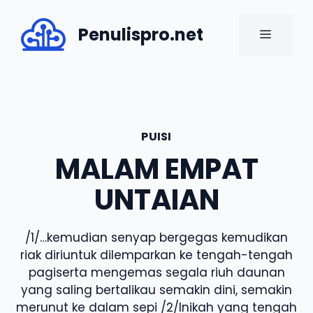
Skip
to
Penulispro.net
MENU
content
PUISI
MALAM EMPAT
UNTAIAN
/1/…kemudian senyap bergegas kemudikan
riak diriuntuk dilemparkan ke tengah-tengah
pagiserta mengemas segala riuh daunan
yang saling bertalikau semakin dini, semakin
merunut ke dalam sepi /2/Inikah yang tengah