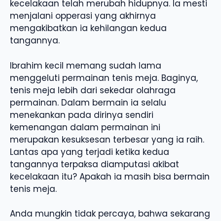
kecelakaan telah merubah hidupnya. Ia mesti
menjalani opperasi yang akhirnya
mengakibatkan ia kehilangan kedua
tangannya.
Ibrahim kecil memang sudah lama
menggeluti permainan tenis meja. Baginya,
tenis meja lebih dari sekedar olahraga
permainan. Dalam bermain ia selalu
menekankan pada dirinya sendiri
kemenangan dalam permainan ini
merupakan kesuksesan terbesar yang ia raih.
Lantas apa yang terjadi ketika kedua
tangannya terpaksa diamputasi akibat
kecelakaan itu? Apakah ia masih bisa bermain
tenis meja.
Anda mungkin tidak percaya, bahwa sekarang