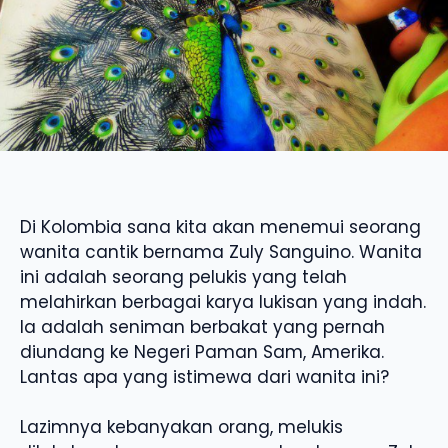
Di Kolombia sana kita akan menemui seorang
wanita cantik bernama Zuly Sanguino. Wanita
ini adalah seorang pelukis yang telah
melahirkan berbagai karya lukisan yang indah.
Ia adalah seniman berbakat yang pernah
diundang ke Negeri Paman Sam, Amerika.
Lantas apa yang istimewa dari wanita ini?
Lazimnya kebanyakan orang, melukis