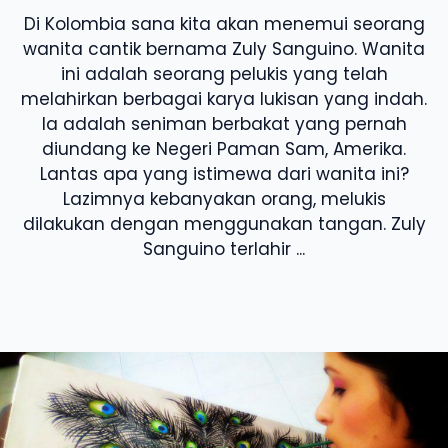
Di Kolombia sana kita akan menemui seorang
wanita cantik bernama Zuly Sanguino. Wanita
ini adalah seorang pelukis yang telah
melahirkan berbagai karya lukisan yang indah.
Ia adalah seniman berbakat yang pernah
diundang ke Negeri Paman Sam, Amerika.
Lantas apa yang istimewa dari wanita ini?
Lazimnya kebanyakan orang, melukis
dilakukan dengan menggunakan tangan. Zuly
Sanguino terlahir ...