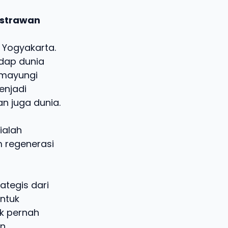
astrawan
 Yogyakarta.
adap dunia
emayungi
enjadi
n juga dunia.
ialah
m regenerasi
ategis dari
untuk
ak pernah
n.