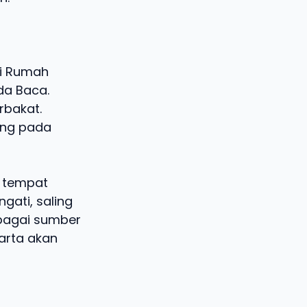
ti Rumah
da Baca.
rbakat.
ang pada
i tempat
gati, saling
ebagai sumber
arta akan