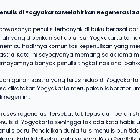
enulis di Yogyakarta Melahirkan Regenerasi S
ahwasanya penulis terbanyak di buku berasal dari
uh yang diberikan setiap unsur Yogyakarta terh
 memicu hadirnya komunitas kepenulisan yang m
stra. Kota ini seyogyanya memang sejak lama m
mayamnya banyak penulis tingkat nasional bahka
ari gairah sastra yang terus hidup di Yogyakarta 
Bisa dikatakan Yogyakarta merupakan laboratoriu
 negeri ini.
oses regenerasi tersebut tak lepas dari peran str
nulis di Yogyakarta sehingga tak ada kata habis 
nulis baru. Pendidikan dunia tulis menulis pun tid
gat kota ini disebut pula sebagai Kota Pendidika