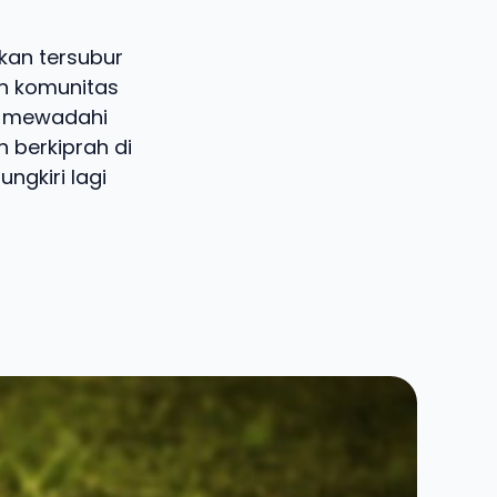
kan tersubur
an komunitas
ah mewadahi
n berkiprah di
ngkiri lagi