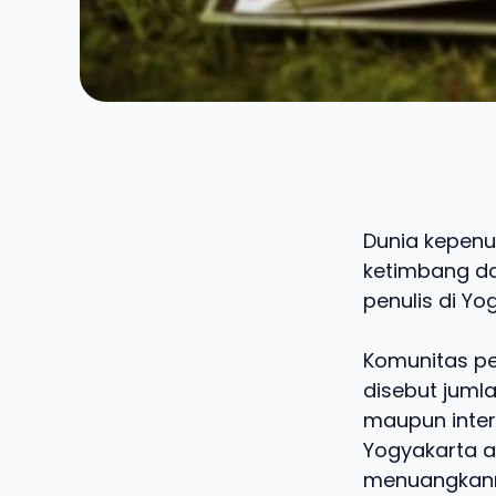
Dunia kepenu
ketimbang dae
penulis di Yo
Komunitas pen
disebut jumla
maupun intern
Yogyakarta a
menuangkann