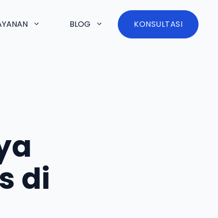
AYANAN
BLOG
KONSULTASI
ya
s di