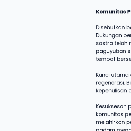
Komunitas P
Disebutkan b
Dukungan pen
sastra telah
paguyuban sa
tempat berse
Kunci utama d
regenerasi. 
kepenulisan di
Kesuksesan pr
komunitas pe
melahirkan pe
padam mengin