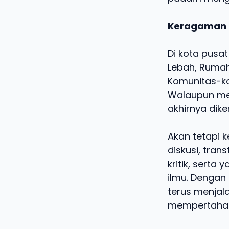
Keragaman K
Di kota pusat
Lebah, Rumah
Komunitas-ko
Walaupun men
akhirnya diker
Akan tetapi 
diskusi, tran
kritik, sert
ilmu. Dengan
terus menjal
mempertahank