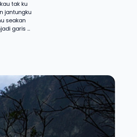
kau tak ku
n jantungku
mu seakan
i garis ...