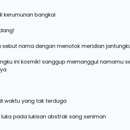
di kerumunan bangkai
ndang!
 sebut nama dengan menotok meridian jantungk
tungku ini kosmik! sanggup memanggul namamu s
nya
i waktu yang tak terduga
s luka pada lukisan abstrak sang seniman