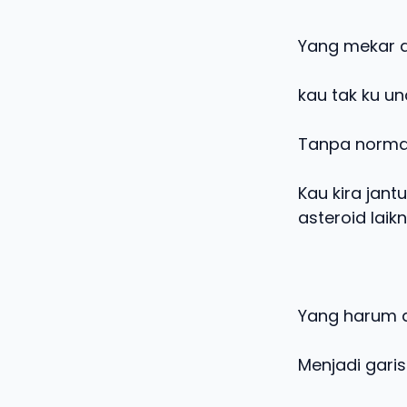
Yang mekar 
kau tak ku u
Tanpa norma
Kau kira jan
asteroid laik
Yang harum d
Menjadi gari