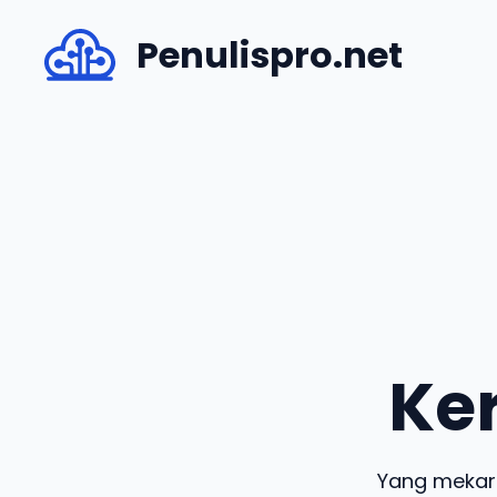
Skip
Penulispro.net
to
content
Ke
Yang mekar