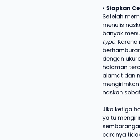
•
Siapkan C
Setelah mema
menulis nask
banyak menul
typo
. Karena
berhambura
dengan ukura
halaman tera
alamat dan n
mengirimkan h
naskah sobat
Jika ketiga h
yaitu mengir
sembarangan.
caranya tidak