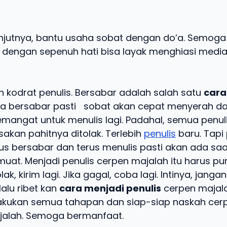
njutnya, bantu usaha sobat dengan do’a. Semoga 
 dengan sepenuh hati bisa layak menghiasi media
h kodrat penulis. Bersabar adalah salah satu
cara
pa bersabar pasti sobat akan cepat menyerah da
emangat untuk menulis lagi. Padahal, semua penuli
akan pahitnya ditolak. Terlebih
penulis
baru. Tapi
erus bersabar dan terus menulis pasti akan ada sa
muat. Menjadi penulis cerpen majalah itu harus p
olak, kirim lagi. Jika gagal, coba lagi. Intinya, jang
lalu ribet kan
cara menjadi penulis
cerpen majal
lakukan semua tahapan dan siap-siap naskah cer
jalah. Semoga bermanfaat.