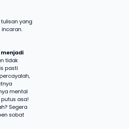
tulisan yang
 incaran.
 menjadi
n tidak
s pasti
 percayalah,
atnya
unya mental
an putus asa!
ah? Segera
pen sobat