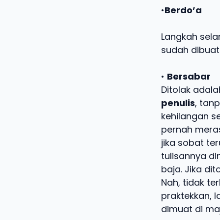
•
Berdo’a
Langkah sela
sudah dibuat
•
Bersabar
Ditolak adala
penulis
, tan
kehilangan s
pernah meras
jika sobat t
tulisannya di
baja. Jika dit
Nah, tidak ter
praktekkan, 
dimuat di ma