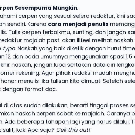
erpen Sesempurna Mungkin
.
hami cerpen yang sesuai selera redaktur, kini sa
ah sendiri. Karena
cara menjadi penulis
memang 
is. Tulis cerpen terbaikmu, sunting, dan jangan 
 redaktur majalah pasti akan illfeel melihat naskah
n
typo
. Naskah yang baik diketik dengan huruf ti
n 12 dan pada umumnya menggunakan spasi 1,5 at
khir naskah, jangan lupa sertakan data diri leng
omer rekening. Agar pihak redaksi mudah mengh
onor menulis jika tulisan kita dimuat. Setelah sel
 dengan format doc.
al di atas sudah dilakukan, berarti tinggal proses s
imkan naskah cerpen sobat ke majalah. Caranya p
 Ada beberapa tahapan lagi yang harus dilalui. 
 sulit, kok. Apa saja?
Cek this out!