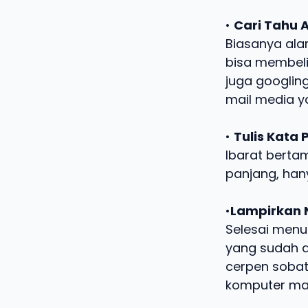
•
Cari Tahu 
Biasanya ala
bisa membeli
juga googlin
mail media y
•
Tulis Kata 
Ibarat bertam
panjang, han
•
Lampirkan
Selesai menu
yang sudah d
cerpen sobat
komputer ma