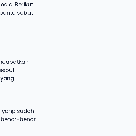
dia. Berikut
bantu sobat
endapatkan
sebut,
 yang
en yang sudah
a benar-benar