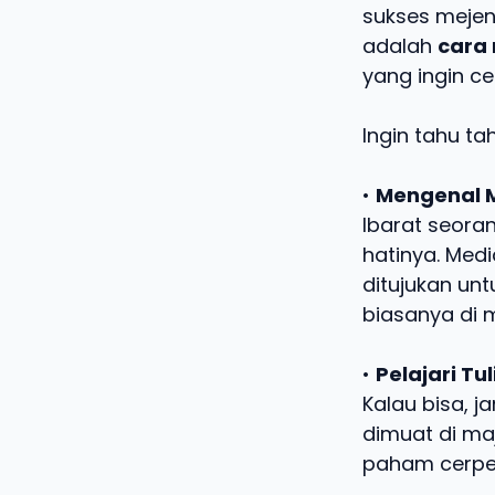
sukses mejen
adalah
cara 
yang ingin c
Ingin tahu t
•
Mengenal 
Ibarat seora
hatinya. Med
ditujukan un
biasanya di m
•
Pelajari T
Kalau bisa, 
dimuat di maj
paham cerpen