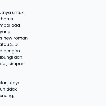
atnya untuk
harus
sampai ada
 yang
mes new roman
au 2. Di
kap dengan
ubungi dan
esai, simpan
elanjutnya
un tidak
Tenang,