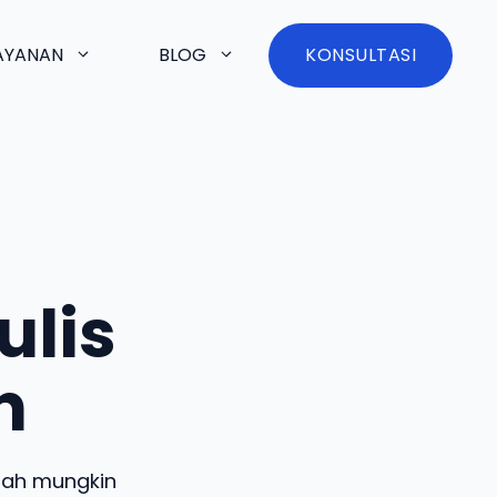
AYANAN
BLOG
KONSULTASI
ulis
h
lah mungkin