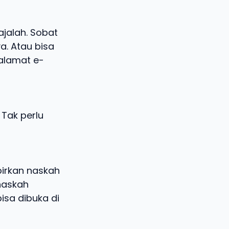
jalah. Sobat
a. Atau bisa
 alamat e-
 Tak perlu
pirkan naskah
naskah
isa dibuka di