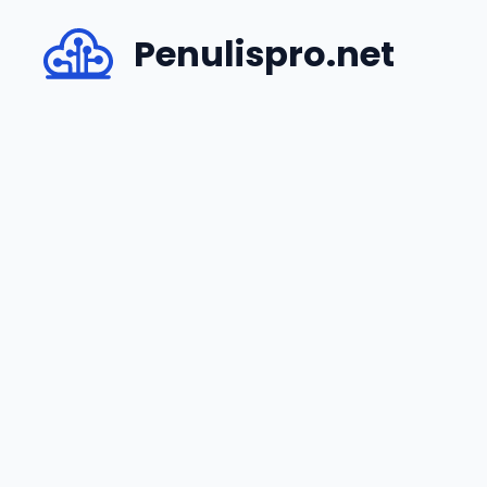
Skip
Penulispro.net
to
content