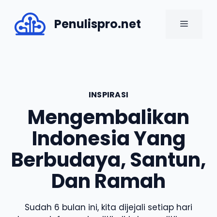
Skip
to
Penulispro.net
MENU
content
INSPIRASI
Mengembalikan
Indonesia Yang
Berbudaya, Santun,
Dan Ramah
Sudah 6 bulan ini, kita dijejali setiap hari