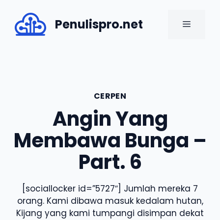
Skip
to
Penulispro.net
MENU
content
CERPEN
Angin Yang
Membawa Bunga –
Part. 6
[sociallocker id=”5727″] Jumlah mereka 7
orang. Kami dibawa masuk kedalam hutan,
Kijang yang kami tumpangi disimpan dekat