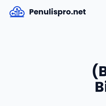
Skip
Penulispro.net
to
content
(
B