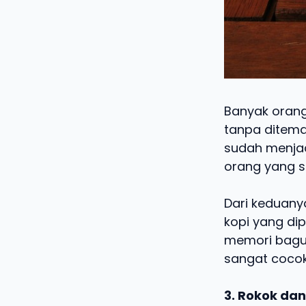
Banyak orang
tanpa ditema
sudah menjad
orang yang s
Dari keduany
kopi yang di
memori bagu
sangat cocok
3. Rokok dan