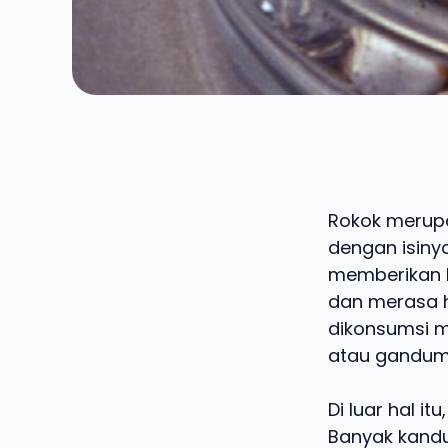
Rokok merupa
dengan isinya
memberikan b
dan merasa h
dikonsumsi m
atau gandum
Di luar hal i
Banyak kandu