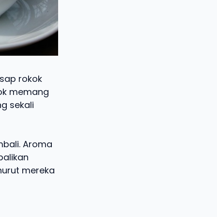
isap rokok
okok memang
g sekali
mbali. Aroma
alikan
nurut mereka