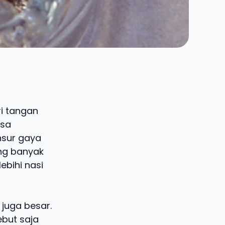
i tangan
isa
nsur gaya
ng banyak
ebihi nasi
 juga besar.
but saja