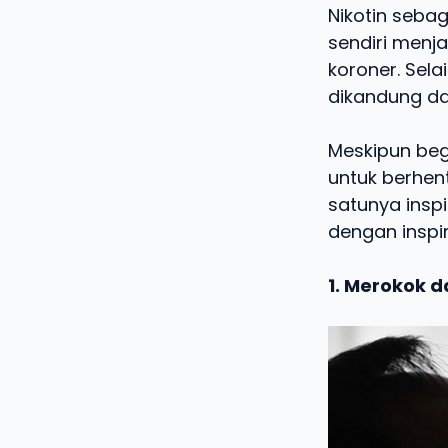
Nikotin seba
sendiri menj
koroner. Sel
dikandung da
Meskipun beg
untuk berhent
satunya insp
dengan inspi
1. Merokok 