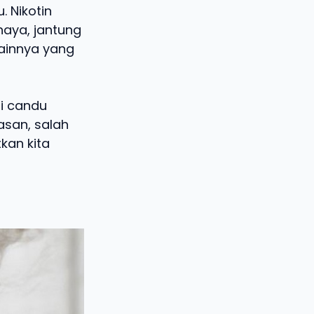
 Nikotin
haya, jantung
lainnya yang
di candu
asan, salah
kan kita