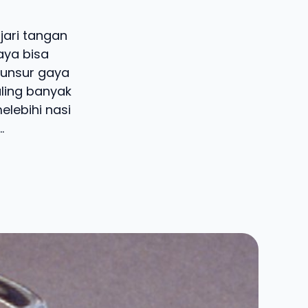
ari tangan
aya bisa
 unsur gaya
ling banyak
lebihi nasi
.