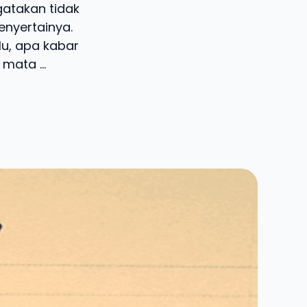
gatakan tidak
enyertainya.
lu, apa kabar
mata ...