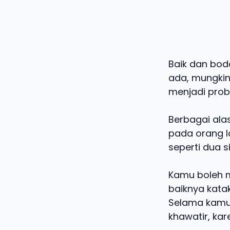
Baik dan bodo
ada, mungkin
menjadi prob
Berbagai ala
pada orang la
seperti dua 
Kamu boleh m
baiknya katak
Selama kamu 
khawatir, ka