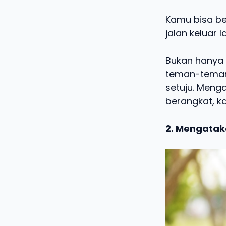
Kamu bisa be
jalan keluar 
Bukan hanya 
teman-temanm
setuju. Meng
berangkat, k
2. Mengatak