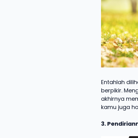
Entahlah dil
berpikir. Me
akhirnya mem
kamu juga ha
3. Pendirian