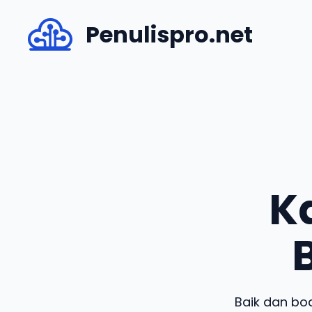
Skip
Penulispro.net
to
content
K
Baik dan bod