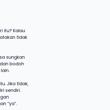
i itu? Kalau
atakan tidak
asa sungkan
ik dan bodoh
lain.
. Jika tidak,
i sendiri.
ngan
an “ya”.