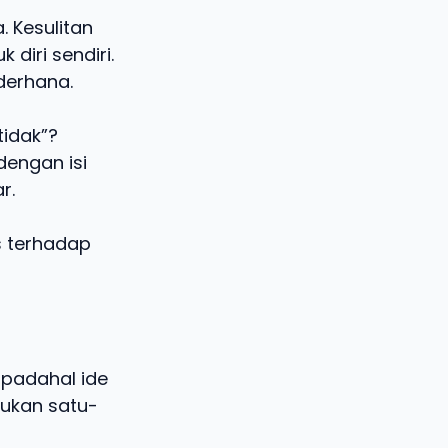
 Kesulitan
diri sendiri.
derhana.
tidak”?
dengan isi
r.
s terhadap
padahal ide
bukan satu-