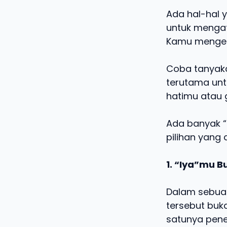
Ada hal-hal 
untuk mengata
Kamu mengek
Coba tanyakan
terutama unt
hatimu atau 
Ada banyak “
pilihan yang 
1. “Iya”mu 
Dalam sebuah
tersebut buka
satunya pene