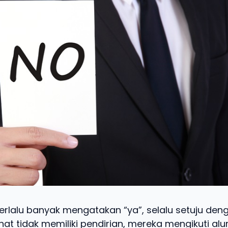
erlalu banyak mengatakan “ya”, selalu setuju den
ihat tidak memiliki pendirian, mereka mengikuti alu