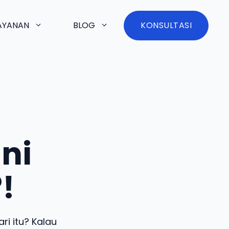
AYANAN
BLOG
KONSULTASI
ni
!
ri itu? Kalau