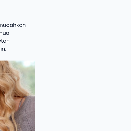
emudahkan
emua
etan
in.