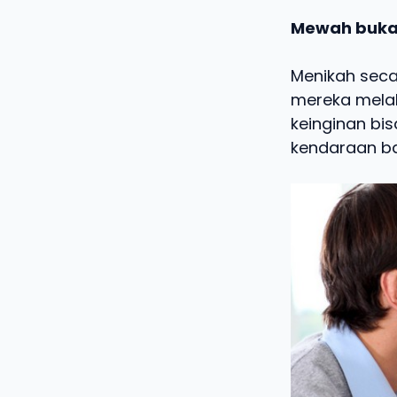
Mewah buka
Menikah sec
mereka mela
keinginan bi
kendaraan ba