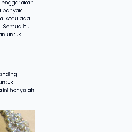
elenggarakan
ka banyak
a. Atau ada
. Semua itu
n untuk
anding
untuk
sini hanyalah