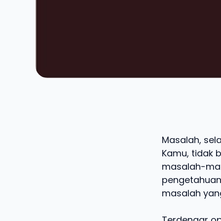
Masalah, sela
Kamu, tidak b
masalah-mas
pengetahuanm
masalah yan
Terdengar op