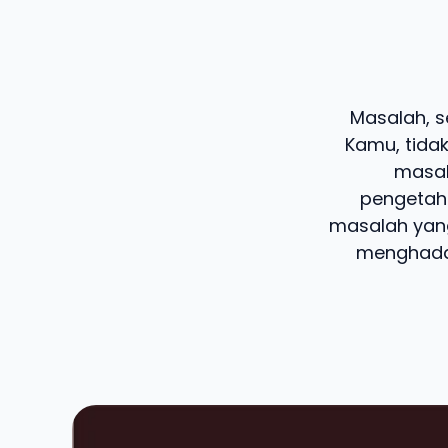
Masalah, s
Kamu, tidak
masal
pengetah
masalah yang
menghadap