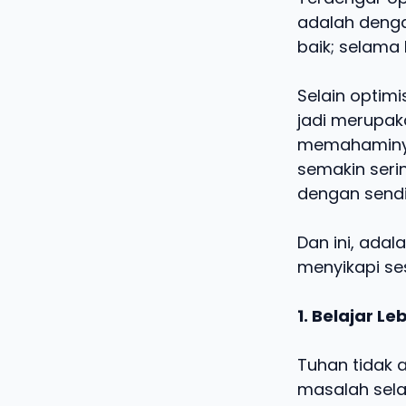
adalah denga
baik; selama
Selain optimi
jadi merupaka
memahaminya 
semakin seri
dengan sendi
Dan ini, adal
menyikapi se
1. Belajar Le
Tuhan tidak
masalah sela