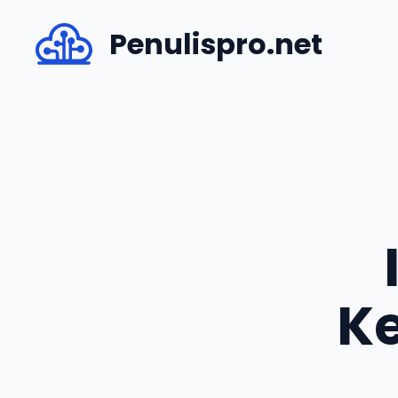
Skip
Penulispro.net
to
content
Ke