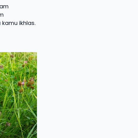
lam
am
 kamu ikhlas.