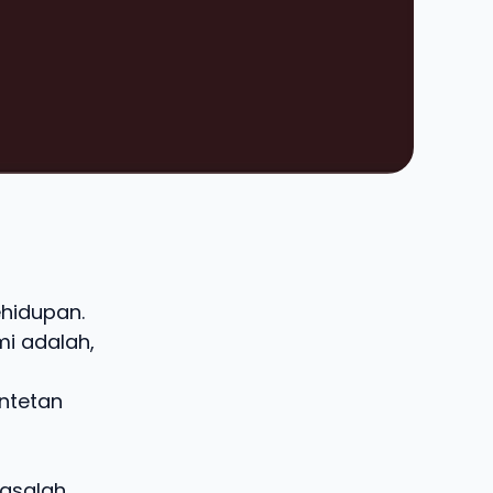
ehidupan.
mi adalah,
ntetan
masalah