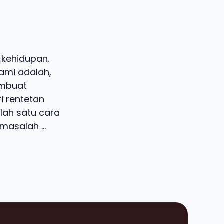
 kehidupan.
hami adalah,
embuat
 rentetan
lah satu cara
asalah ...