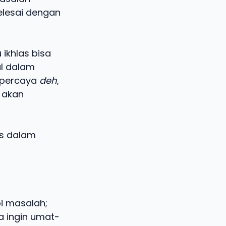
elesai dengan
 ikhlas bisa
al dalam
 percaya
deh
,
 akan
as dalam
i masalah;
a ingin umat-