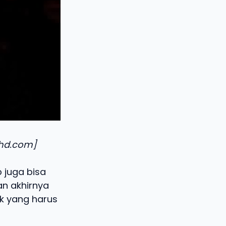
shd.com]
p juga bisa
an akhirnya
ik yang harus