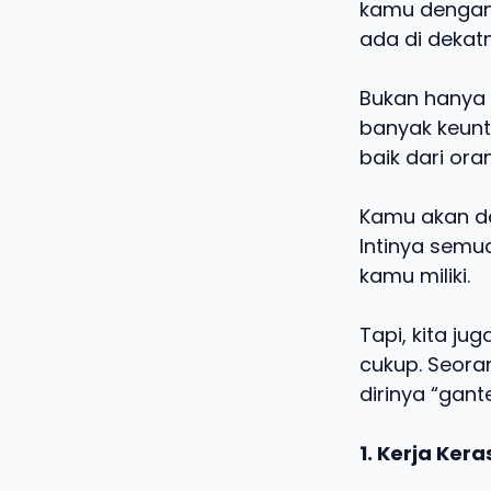
kamu dengan 
ada di dekat
Bukan hanya 
banyak keunt
baik dari ora
Kamu akan d
Intinya semu
kamu miliki.
Tapi, kita ju
cukup. Seora
dirinya “ga
1. Kerja Kera