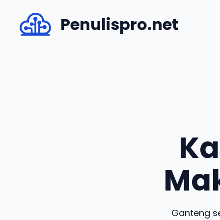
Skip
Penulispro.net
to
content
Ka
Mak
Ganteng se