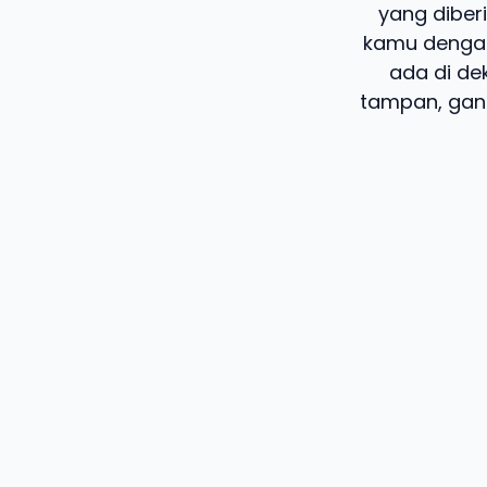
yang diber
kamu dengan
ada di de
tampan, gant