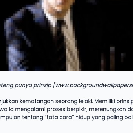
nteng punya prinsip [www.backgroundwallpaper
jukkan kematangan seorang lelaki. Memiliki prinsi
hwa ia mengalami proses berpikir, merenungkan d
mpulan tentang “tata cara” hidup yang paling ba