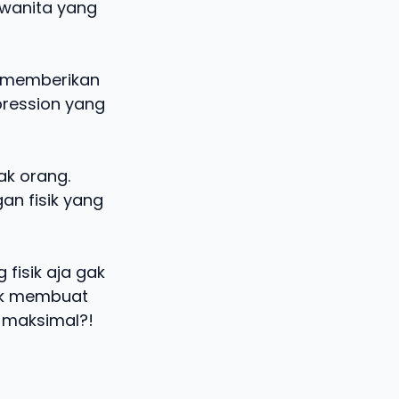
 wanita yang
, memberikan
pression yang
k orang.
n fisik yang
 fisik aja gak
tuk membuat
 maksimal?!