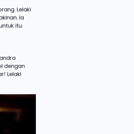
rang. Lelaki
kinan. Ia
ntuk itu.
Mandra
ol dengan
! Lelaki