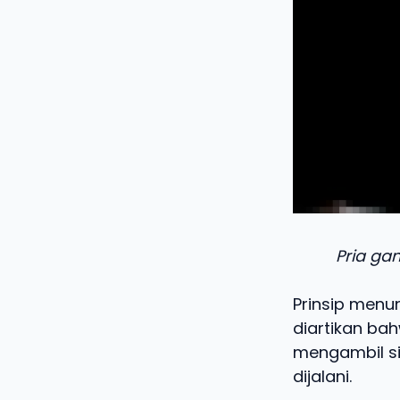
Pria ga
Prinsip menun
diartikan ba
mengambil si
dijalani.