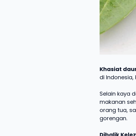
Khasiat dau
di Indonesia
Selain kaya 
makanan seh
orang tua, s
gorengan.
Dibalik Kel