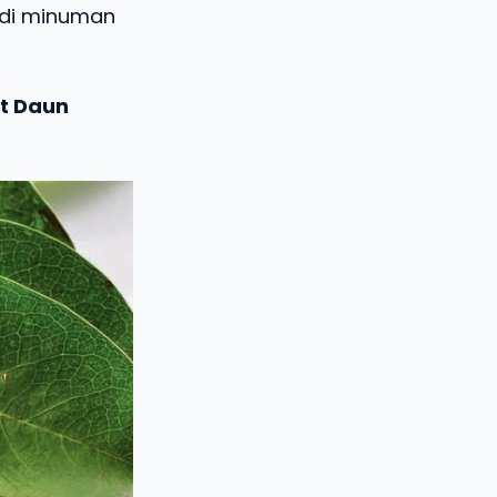
adi minuman
t Daun