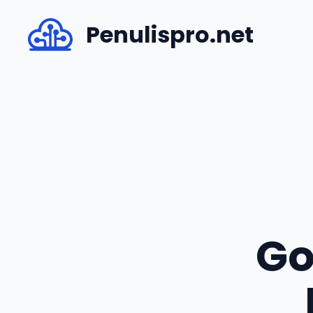
Skip
Penulispro.net
to
content
Go