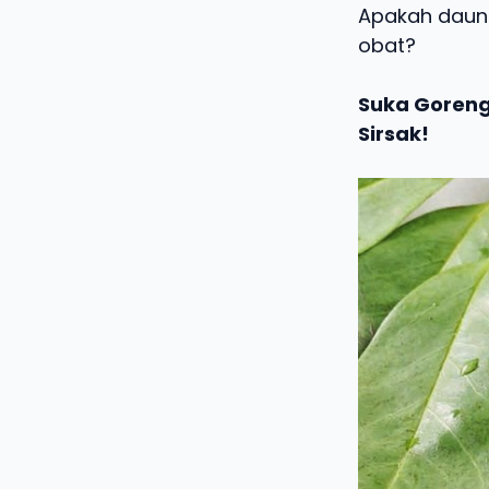
Apakah daun 
obat?
Suka Goreng
Sirsak!