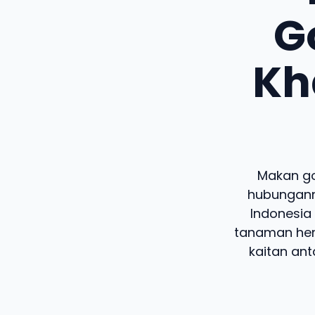
G
Kh
Makan go
hubunganny
Indonesia 
tanaman herb
kaitan an