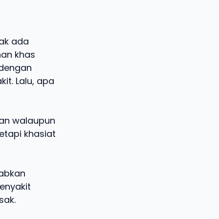
ak ada
nan khas
k dengan
t. Lalu, apa
an walaupun
etapi khasiat
babkan
enyakit
sak.